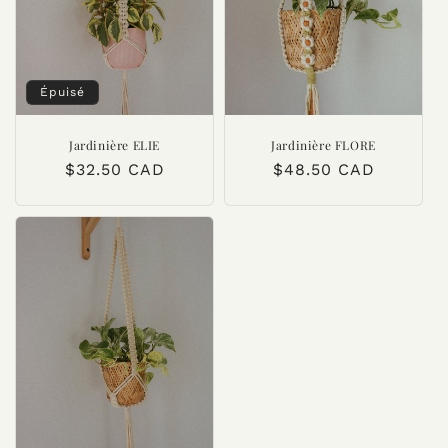
i
o
n
Épuisé
:
Jardinière ELIE
Jardinière FLORE
Prix
$32.50 CAD
Prix
$48.50 CAD
habituel
habituel