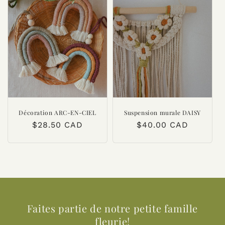
Décoration ARC-EN-CIEL
Suspension murale DAISY
Prix
$28.50 CAD
Prix
$40.00 CAD
habituel
habituel
Faites partie de notre petite famille
fleurie!