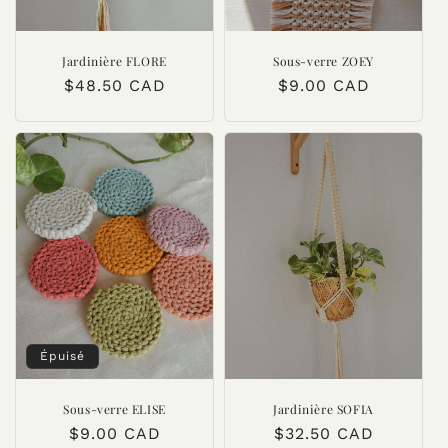
Jardinière FLORE
Sous-verre ZOEY
Prix
$48.50 CAD
Prix
$9.00 CAD
habituel
habituel
Épuisé
Sous-verre ELISE
Jardinière SOFIA
Prix
$9.00 CAD
Prix
$32.50 CAD