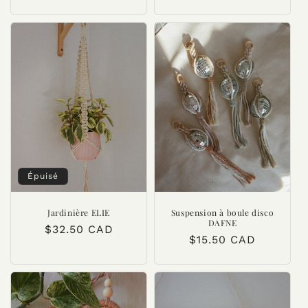
habituel
habituel
Épuisé
Jardinière ELIE
Suspension à boule disco
DAFNE
Prix
$32.50 CAD
Prix
$15.50 CAD
habituel
habituel