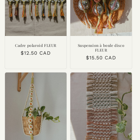
i
o
n
:
Cadre polaroid FLEUR
Suspension à boule disco
FLEUR
Prix
$12.50 CAD
Prix
$15.50 CAD
habituel
habituel