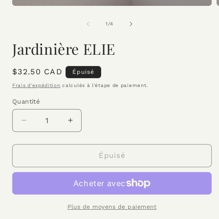
Ouvrir
O
le
l
média
de
1
/
4
1
dans
Jardinière ELIE
une
fenêtre
f
modale
Prix
$32.50 CAD
Épuisé
habituel
Frais d'expédition
calculés à l'étape de paiement.
Quantité
Réduire
Augmenter
la
la
quantité
quantité
de
de
Épuisé
Jardinière
Jardinière
ELIE
ELIE
Plus de moyens de paiement