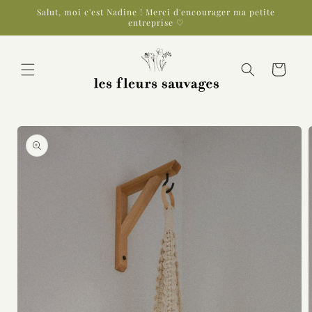
et
Salut, moi c'est Nadine ! Merci d'encourager ma petite
passer
entreprise ♡
au
contenu
Panier
Passer aux
informations
produits