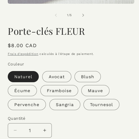
Ouvrir
le
f
média
de
1
/
5
1
dans
Porte-clés FLEUR
une
fenêtre
modale
Prix
$8.00 CAD
habituel
Frais d'expédition
calculés à l'étape de paiement.
Couleur
Naturel
Avocat
Blush
Écume
Framboise
Mauve
Pervenche
Sangria
Tournesol
Quantité
Réduire
Augmenter