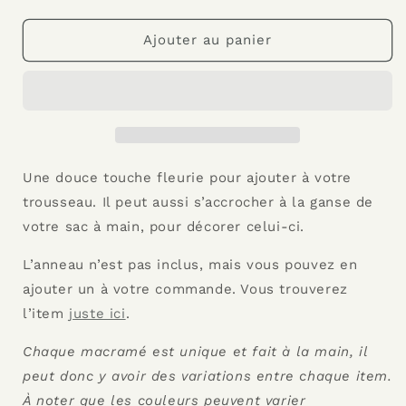
la
la
quantité
quantité
de
de
Ajouter au panier
Porte-
Porte-
clés
clés
FLEUR
FLEUR
Une douce touche fleurie pour ajouter à votre
trousseau. Il peut aussi s’accrocher à la ganse de
votre sac à main, pour décorer celui-ci.
L’anneau n’est pas inclus, mais vous pouvez en
ajouter un à votre commande. Vous trouverez
l’item
juste ici
.
Chaque macramé est unique et fait à la main, il
peut donc y avoir des variations entre chaque item.
À noter que les couleurs peuvent varier