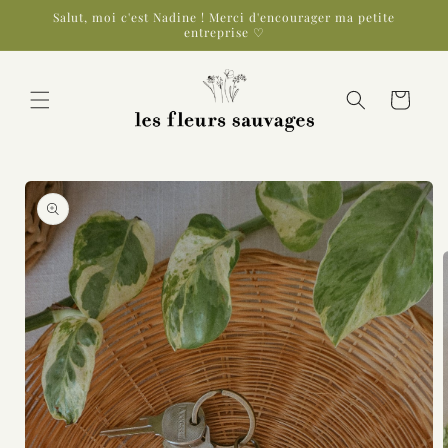
et
Salut, moi c'est Nadine ! Merci d'encourager ma petite
passer
entreprise ♡
au
contenu
Panier
Passer aux
informations
produits